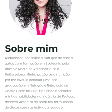
Sobre mim
Apaixonada por saúde e nutrição de cães e
gatos, com formação em Zootecnia pela
Unesp e Medicina Veterinária pelo
UniSalesiano. Minha paixão pela nutrição
pet me levou a concluir uma pós-
graduação em Nutrição e Nutrologia de
Cães e Gatos no Qualittas, onde aprimorei
minhas habilidades na indústria de PetFood,
desenvolvimentos de produtos, formulação
de dietas caseiras individualizadas e